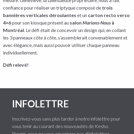
mesure. Geneviève, la talentueuse propriétaire, nous a fait
confiance pour réaliser un triptyque composé de
trois
bannières verticales déroulantes
et un
carton recto verso
4×6
pour son kiosque présent au
salon
Marions-Nous
à
Montréal
. Le défi était de concevoir un design qui, en collant
les 3 panneaux côte à côte, s’assemblerait convenablement et
avec élégance, mais aussi pouvoir utiliser chaque panneau
individuellement.
Défi relevé!
INFOLETTRE
Inscrivez-vous sans plus tarder à notre infolettre pour
vous tenir au courant des nouveautés de Kesho.
Promis, nous ne vous enverrons pas d'infolettres