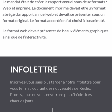
Le mandat était de créer le rapport annuel sous deux formats :
Web et imprimé. Le document imprimé devait être un format
abrégé du rapport annuel web et devait se présenter sous un
format original. Le format accordéon fut choisi à l’unanimité.
Le format web devait présenter de beaux éléments graphiques
ainsi que de l’interactivité.
INFOLETTRE
Inscrivez-vous sans plus tarder à notre infolettre pour
vous tenir au courant des nouveautés de Kesho.
Promis, nous ne vous enverrons pas d'infolettres
chaques jours!